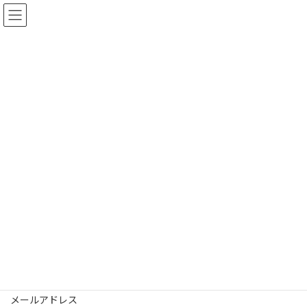
コ
ナ
ン
ビ
テ
ゲ
ン
ー
ツ
シ
お問い合わせ・お見積りのご依
へ
ョ
ス
ン
頼はお気軽に
キ
に
ッ
移
プ
動
HOME
お問い合わせ・お見積りのご依頼はお気軽に
会社名 又は 団体名
ご担当者様のご氏名
メールアドレス