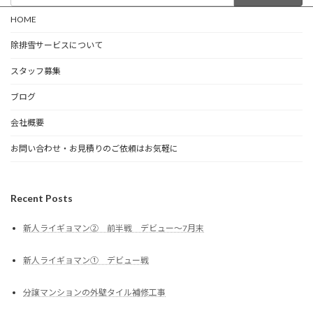
HOME
除排雪サービスについて
スタッフ募集
ブログ
会社概要
お問い合わせ・お見積りのご依頼はお気軽に
Recent Posts
新人ライギョマン② 前半戦 デビュー～7月末
新人ライギョマン① デビュー戦
分譲マンションの外壁タイル補修工事